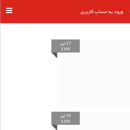
ورود به حساب کاربری
17 تیر
1395
19 تیر
1395